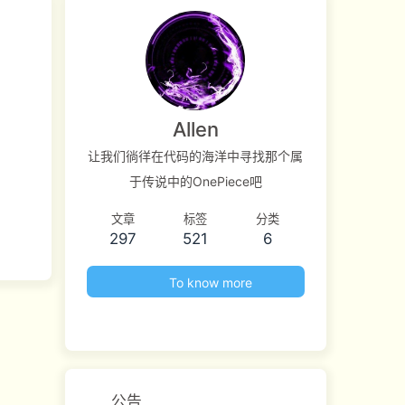
Allen
让我们徜徉在代码的海洋中寻找那个属
于传说中的OnePiece吧
文章
标签
分类
297
521
6
To know more
公告