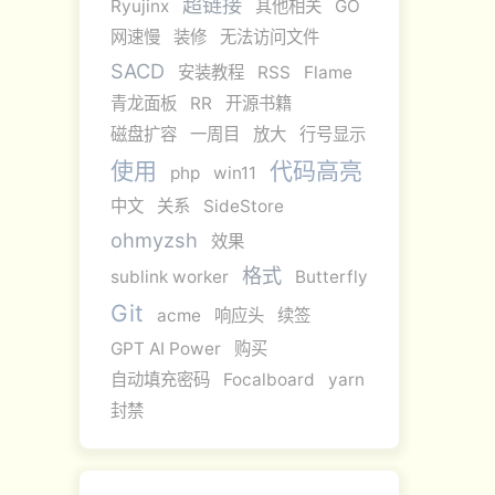
超链接
Ryujinx
其他相关
GO
网速慢
装修
无法访问文件
SACD
安装教程
RSS
Flame
青龙面板
RR
开源书籍
磁盘扩容
一周目
放大
行号显示
使用
代码高亮
php
win11
中文
关系
SideStore
ohmyzsh
效果
格式
sublink worker
Butterfly
Git
acme
响应头
续签
GPT AI Power
购买
自动填充密码
Focalboard
yarn
封禁