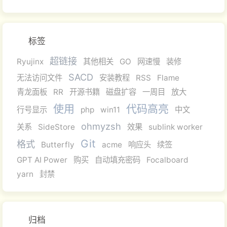
标签
超链接
Ryujinx
其他相关
GO
网速慢
装修
SACD
无法访问文件
安装教程
RSS
Flame
青龙面板
RR
开源书籍
磁盘扩容
一周目
放大
使用
代码高亮
行号显示
php
win11
中文
ohmyzsh
关系
SideStore
效果
sublink worker
Git
格式
Butterfly
acme
响应头
续签
GPT AI Power
购买
自动填充密码
Focalboard
yarn
封禁
归档