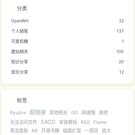
分类
OpenWrt
22
个人随笔
137
可爱奶糖
1
建站相关
105
知识分享
20
音乐分享
12
标签
超链接
Ryujinx
其他相关
GO
网速慢
装修
SACD
无法访问文件
安装教程
RSS
Flame
青龙面板
RR
开源书籍
磁盘扩容
一周目
放大