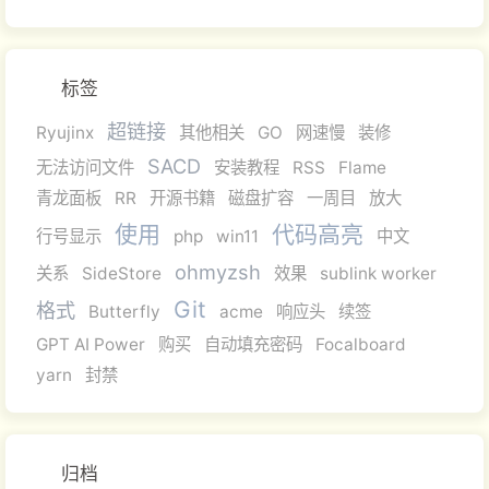
标签
超链接
Ryujinx
其他相关
GO
网速慢
装修
SACD
无法访问文件
安装教程
RSS
Flame
青龙面板
RR
开源书籍
磁盘扩容
一周目
放大
使用
代码高亮
行号显示
php
win11
中文
ohmyzsh
关系
SideStore
效果
sublink worker
Git
格式
Butterfly
acme
响应头
续签
GPT AI Power
购买
自动填充密码
Focalboard
yarn
封禁
归档