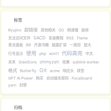
标签
超链接
Ryujinx
其他相关
GO
网速慢
装修
SACD
无法访问文件
安装教程
RSS
Flame
青龙面板
RR
开源书籍
磁盘扩容
一周目
放大
使用
代码高亮
行号显示
php
win11
中文
ohmyzsh
关系
SideStore
效果
sublink worker
Git
格式
Butterfly
acme
响应头
续签
GPT AI Power
购买
自动填充密码
Focalboard
yarn
封禁
归档