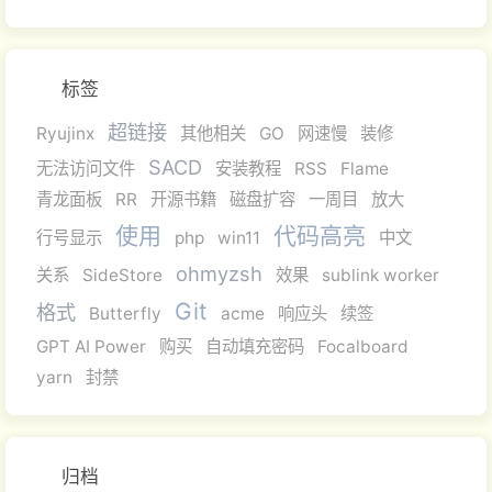
标签
超链接
Ryujinx
其他相关
GO
网速慢
装修
SACD
无法访问文件
安装教程
RSS
Flame
青龙面板
RR
开源书籍
磁盘扩容
一周目
放大
使用
代码高亮
行号显示
php
win11
中文
ohmyzsh
关系
SideStore
效果
sublink worker
Git
格式
Butterfly
acme
响应头
续签
GPT AI Power
购买
自动填充密码
Focalboard
yarn
封禁
归档