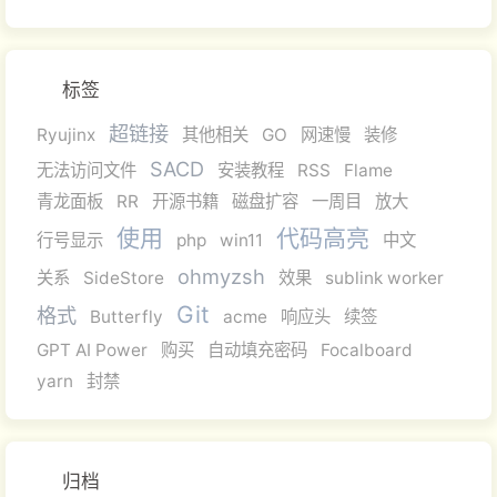
标签
超链接
Ryujinx
其他相关
GO
网速慢
装修
SACD
无法访问文件
安装教程
RSS
Flame
青龙面板
RR
开源书籍
磁盘扩容
一周目
放大
使用
代码高亮
行号显示
php
win11
中文
ohmyzsh
关系
SideStore
效果
sublink worker
Git
格式
Butterfly
acme
响应头
续签
GPT AI Power
购买
自动填充密码
Focalboard
yarn
封禁
归档