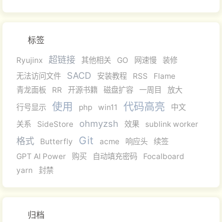
标签
超链接
Ryujinx
其他相关
GO
网速慢
装修
SACD
无法访问文件
安装教程
RSS
Flame
青龙面板
RR
开源书籍
磁盘扩容
一周目
放大
使用
代码高亮
行号显示
php
win11
中文
ohmyzsh
关系
SideStore
效果
sublink worker
Git
格式
Butterfly
acme
响应头
续签
GPT AI Power
购买
自动填充密码
Focalboard
yarn
封禁
归档