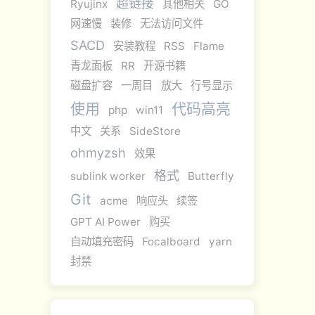
超链接
Ryujinx
其他相关
GO
网速慢
装修
无法访问文件
SACD
安装教程
RSS
Flame
青龙面板
RR
开源书籍
磁盘扩容
一周目
放大
行号显示
使用
代码高亮
php
win11
中文
关系
SideStore
ohmyzsh
效果
格式
sublink worker
Butterfly
Git
acme
响应头
续签
GPT AI Power
购买
自动填充密码
Focalboard
yarn
封禁