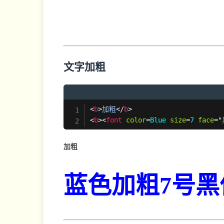
文字加粗
<
b
>
加粗
</
b
>
<
b
>
<
font
color
=
Blue
size
=
7
face
=
"
加粗
蓝色加粗7号黑