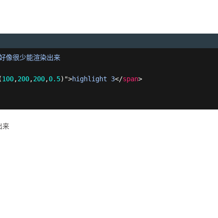
(
100
,
200
,
200
,
0.5
)
"
>
highlight 3
</
span
>
出来