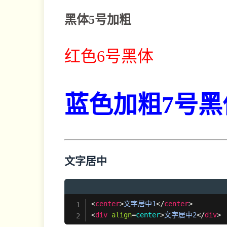
黑体5号加粗
红色6号黑体
蓝色加粗7号黑
文字居中
<
center
>
文字居中1
</
center
>
<
div
align
=
center
>
文字居中2
</
div
>