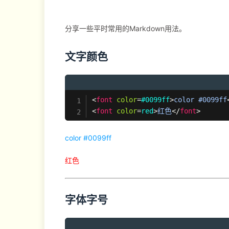
分享一些平时常用的Markdown用法。
文字颜色
<
font
color
=
#0099ff
>
color #0099ff
<
font
color
=
red
>
红色
</
font
>
color #0099ff
红色
字体字号