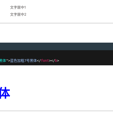
文字居中1
文字居中2
黑体
"
>
蓝色加粗7号黑体
</
font
>
</
b
>
体