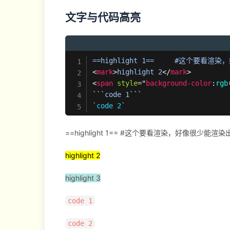
文字与代码高亮
<
mark
>
highlight 2
</
mark
>
<
span
style
=
"
background-color
:
rgb
`code 2`
==highlight 1== #这个要看渲染，好像很少能渲染
highlight 2
highlight 3
code 1
code 2