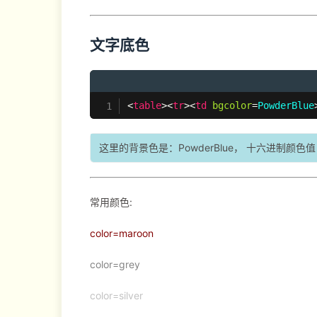
文字底色
<
table
>
<
tr
>
<
td
bgcolor
=
PowderBlue
这里的背景色是：PowderBlue， 十六进制颜色值： #B0
常用颜色:
color=maroon
color=grey
color=silver