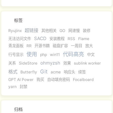
标签
超链接
Ryujinx
其他相关
GO
网速慢
装修
SACD
无法访问文件
安装教程
RSS
Flame
青龙面板
RR
开源书籍
磁盘扩容
一周目
放大
使用
代码高亮
行号显示
php
win11
中文
ohmyzsh
关系
SideStore
效果
sublink worker
Git
格式
Butterfly
acme
响应头
续签
GPT AI Power
购买
自动填充密码
Focalboard
yarn
封禁
归档