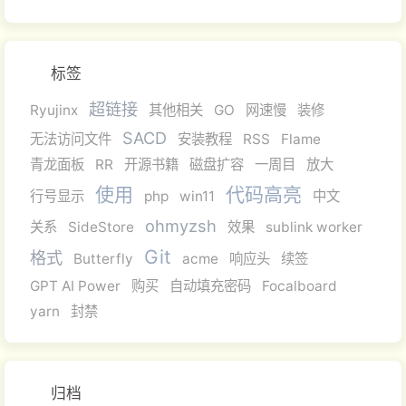
标签
超链接
Ryujinx
其他相关
GO
网速慢
装修
SACD
无法访问文件
安装教程
RSS
Flame
青龙面板
RR
开源书籍
磁盘扩容
一周目
放大
使用
代码高亮
行号显示
php
win11
中文
ohmyzsh
关系
SideStore
效果
sublink worker
Git
格式
Butterfly
acme
响应头
续签
GPT AI Power
购买
自动填充密码
Focalboard
yarn
封禁
归档