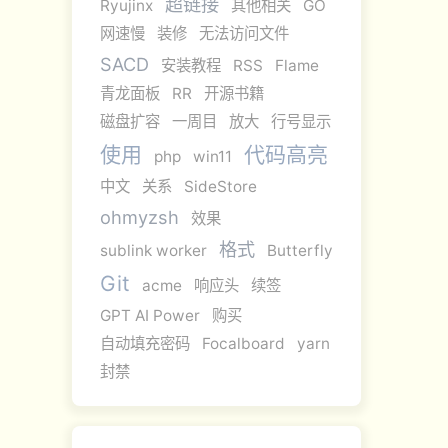
超链接
Ryujinx
其他相关
GO
网速慢
装修
无法访问文件
SACD
安装教程
RSS
Flame
青龙面板
RR
开源书籍
磁盘扩容
一周目
放大
行号显示
使用
代码高亮
php
win11
中文
关系
SideStore
ohmyzsh
效果
格式
sublink worker
Butterfly
Git
acme
响应头
续签
GPT AI Power
购买
自动填充密码
Focalboard
yarn
封禁