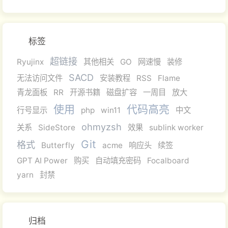
标签
超链接
Ryujinx
其他相关
GO
网速慢
装修
SACD
无法访问文件
安装教程
RSS
Flame
青龙面板
RR
开源书籍
磁盘扩容
一周目
放大
使用
代码高亮
行号显示
php
win11
中文
ohmyzsh
关系
SideStore
效果
sublink worker
Git
格式
Butterfly
acme
响应头
续签
GPT AI Power
购买
自动填充密码
Focalboard
yarn
封禁
归档