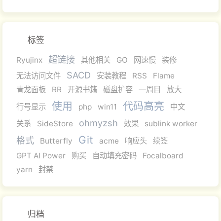
标签
超链接
Ryujinx
其他相关
GO
网速慢
装修
SACD
无法访问文件
安装教程
RSS
Flame
青龙面板
RR
开源书籍
磁盘扩容
一周目
放大
使用
代码高亮
行号显示
php
win11
中文
ohmyzsh
关系
SideStore
效果
sublink worker
Git
格式
Butterfly
acme
响应头
续签
GPT AI Power
购买
自动填充密码
Focalboard
yarn
封禁
归档