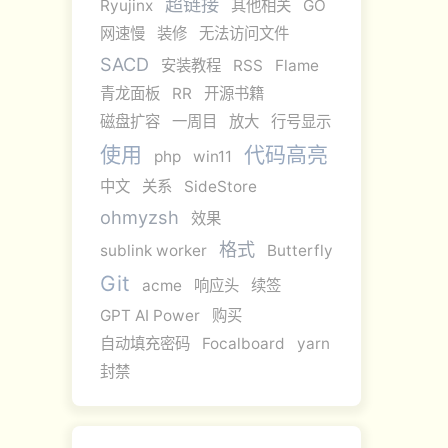
超链接
Ryujinx
其他相关
GO
网速慢
装修
无法访问文件
SACD
安装教程
RSS
Flame
青龙面板
RR
开源书籍
磁盘扩容
一周目
放大
行号显示
使用
代码高亮
php
win11
中文
关系
SideStore
ohmyzsh
效果
格式
sublink worker
Butterfly
Git
acme
响应头
续签
GPT AI Power
购买
自动填充密码
Focalboard
yarn
封禁