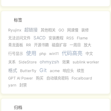
标签
超链接
Ryujinx
其他相关
GO
网速慢
装修
SACD
无法访问文件
安装教程
RSS
Flame
青龙面板
RR
开源书籍
磁盘扩容
一周目
放大
使用
代码高亮
行号显示
php
win11
中文
ohmyzsh
关系
SideStore
效果
sublink worker
Git
格式
Butterfly
acme
响应头
续签
GPT AI Power
购买
自动填充密码
Focalboard
yarn
封禁
归档