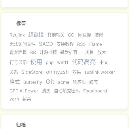
标签
超链接
Ryujinx
其他相关
GO
网速慢
装修
SACD
无法访问文件
安装教程
RSS
Flame
青龙面板
RR
开源书籍
磁盘扩容
一周目
放大
使用
代码高亮
行号显示
php
win11
中文
ohmyzsh
关系
SideStore
效果
sublink worker
Git
格式
Butterfly
acme
响应头
续签
GPT AI Power
购买
自动填充密码
Focalboard
yarn
封禁
归档