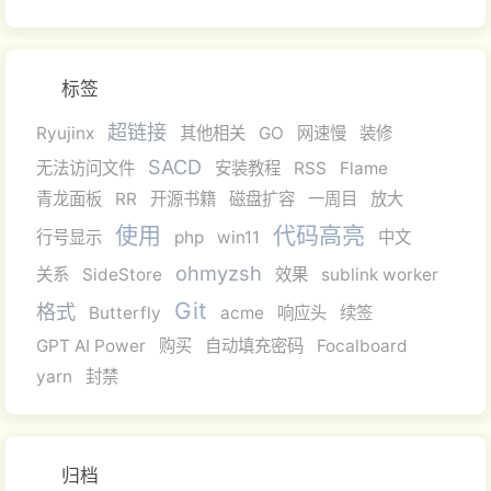
标签
超链接
Ryujinx
其他相关
GO
网速慢
装修
SACD
无法访问文件
安装教程
RSS
Flame
青龙面板
RR
开源书籍
磁盘扩容
一周目
放大
使用
代码高亮
行号显示
php
win11
中文
ohmyzsh
关系
SideStore
效果
sublink worker
Git
格式
Butterfly
acme
响应头
续签
GPT AI Power
购买
自动填充密码
Focalboard
yarn
封禁
归档