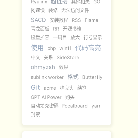
超链接
Ryujinx
其他相关
GO
网速慢
装修
无法访问文件
SACD
安装教程
RSS
Flame
青龙面板
RR
开源书籍
磁盘扩容
一周目
放大
行号显示
使用
代码高亮
php
win11
中文
关系
SideStore
ohmyzsh
效果
格式
sublink worker
Butterfly
Git
acme
响应头
续签
GPT AI Power
购买
自动填充密码
Focalboard
yarn
封禁