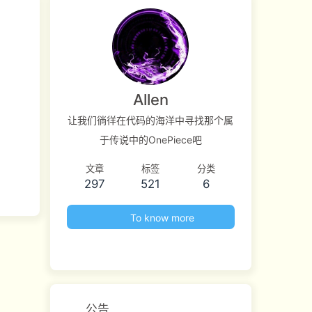
Allen
让我们徜徉在代码的海洋中寻找那个属
于传说中的OnePiece吧
文章
标签
分类
297
521
6
To know more
公告