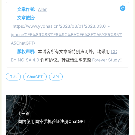
文章作者:
Allen
文章链接:
https://www.yydnas.cn/2023/03/01/2023.03.01-
iphone%E6%89%8B%E6%9C%BA%E6%8E%A5%E5%85%
A5ChatGPT/
版权声明:
本博客所有文章除特别声明外，均采用
CC
BY-NC-SA 4.0
许可协议。转载请注明来源
Forever Study
！
手机
ChatGPT
API
上一篇
国内使用国外手机验证注册ChatGPT